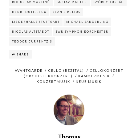
BOHUSLAV MARTINŮ
GUSTAV MAHLER
GYÖRGY KURTÁG
HENRI DUTILLEUX
JEAN SIBELIUS
LIEDERHALLE STUTTGART
MICHAEL SANDERLING
NICOLAS ALTSTAEDT
SWR SYMPHONIEORCHESTER
TEODOR CURRENTZIS
SHARE
AVANTGARDE
/
CELLO (REZITAL)
/
CELLOKONZERT
(ORCHESTERKONZERT)
/
KAMMERMUSIK
/
KONZERTMUSIK
/
NEUE MUSIK
Thomas