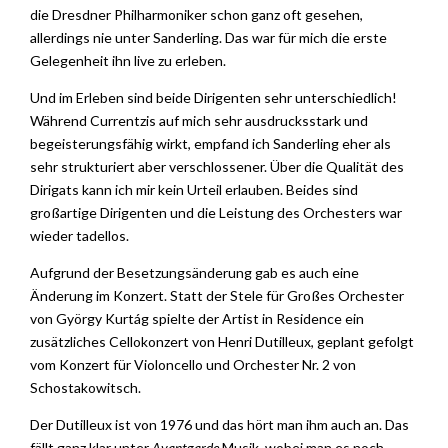
die Dresdner Philharmoniker schon ganz oft gesehen,
allerdings nie unter Sanderling. Das war für mich die erste
Gelegenheit ihn live zu erleben.
Und im Erleben sind beide Dirigenten sehr unterschiedlich!
Während Currentzis auf mich sehr ausdrucksstark und
begeisterungsfähig wirkt, empfand ich Sanderling eher als
sehr strukturiert aber verschlossener. Über die Qualität des
Dirigats kann ich mir kein Urteil erlauben. Beides sind
großartige Dirigenten und die Leistung des Orchesters war
wieder tadellos.
Aufgrund der Besetzungsänderung gab es auch eine
Änderung im Konzert. Statt der Stele für Großes Orchester
von György Kurtág spielte der Artist in Residence ein
zusätzliches Cellokonzert von Henri Dutilleux, geplant gefolgt
vom Konzert für Violoncello und Orchester Nr. 2 von
Schostakowitsch.
Der Dutilleux ist von 1976 und das hört man ihm auch an. Das
fällt ganz klar unter
Avantgarde
Musik, wobei man es noch