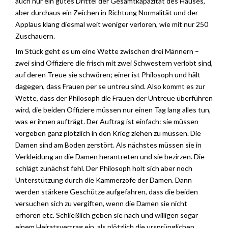
auch nur ein gutes Drittel der Gesamtkapazität des Hauses,
aber durchaus ein Zeichen in Richtung Normalität und der
Applaus klang diesmal weit weniger verloren, wie mit nur 250
Zuschauern.
Im Stück geht es um eine Wette zwischen drei Männern –
zwei sind Offiziere die frisch mit zwei Schwestern verlobt sind,
auf deren Treue sie schwören; einer ist Philosoph und hält
dagegen, dass Frauen per se untreu sind. Also kommt es zur
Wette, dass der Philosoph die Frauen der Untreue überführen
wird, die beiden Offiziere müssen nur einen Tag lang alles tun,
was er ihnen aufträgt. Der Auftrag ist einfach: sie müssen
vorgeben ganz plötzlich in den Krieg ziehen zu müssen. Die
Damen sind am Boden zerstört. Als nächstes müssen sie in
Verkleidung an die Damen herantreten und sie bezirzen. Die
schlägt zunächst fehl. Der Philosoph holt sich aber noch
Unterstützung durch die Kammerzofe der Damen. Dann
werden stärkere Geschütze aufgefahren, dass die beiden
versuchen sich zu vergiften, wenn die Damen sie nicht
erhören etc. Schließlich geben sie nach und willigen sogar
einem Heiratsvertrag ein, als plötzlich die ursprünglichen