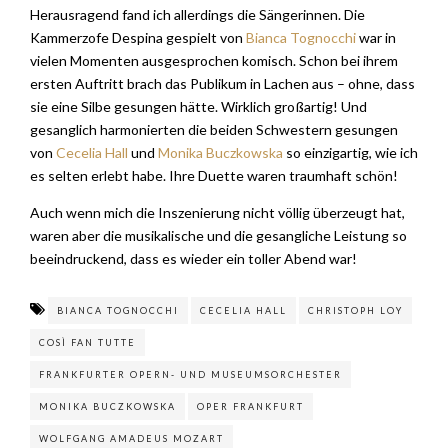
Herausragend fand ich allerdings die Sängerinnen. Die
Kammerzofe Despina gespielt von
Bianca Tognocchi
war in
vielen Momenten ausgesprochen komisch. Schon bei ihrem
ersten Auftritt brach das Publikum in Lachen aus – ohne, dass
sie eine Silbe gesungen hätte. Wirklich großartig! Und
gesanglich harmonierten die beiden Schwestern gesungen
von
Cecelia Hall
und
Monika Buczkowska
so einzigartig, wie ich
es selten erlebt habe. Ihre Duette waren traumhaft schön!
Auch wenn mich die Inszenierung nicht völlig überzeugt hat,
waren aber die musikalische und die gesangliche Leistung so
beeindruckend, dass es wieder ein toller Abend war!
BIANCA TOGNOCCHI
CECELIA HALL
CHRISTOPH LOY
COSÌ FAN TUTTE
FRANKFURTER OPERN- UND MUSEUMSORCHESTER
MONIKA BUCZKOWSKA
OPER FRANKFURT
WOLFGANG AMADEUS MOZART