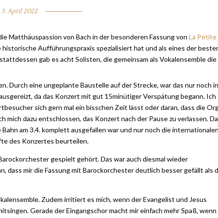
3. April 2022
e Matthäuspassion von Bach in der besonderen Fassung von
La Petite
 historische Aufführungspraxis spezialisiert hat und als eines der beste
stattdessen gab es acht Solisten, die gemeinsam als Vokalensemble die
en. Durch eine ungeplante Baustelle auf der Strecke, war das nur noch i
ausgereizt, da das Konzert mit gut 15minütiger Verspätung begann. Ich
besucher sich gern mal ein bisschen Zeit lässt oder daran, dass die Or
ch mich dazu entschlossen, das Konzert nach der Pause zu verlassen. D
 Bahn am 3.4. komplett ausgefallen war und nur noch die internationale
lfte des Konzertes beurteilen.
Barockorchester gespielt gehört. Das war auch diesmal wieder
, dass mir die Fassung mit Barockorchester deutlich besser gefällt als d
 Vokalensemble. Zudem irritiert es mich, wenn der Evangelist und Jesus
mitsingen. Gerade der Eingangschor macht mir einfach mehr Spaß, wenn 