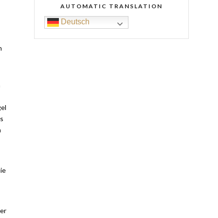
AUTOMATIC TRANSLATION
Deutsch
n
n
gel
as
n
ie
er