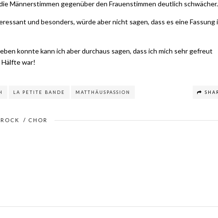
n die Männerstimmen gegenüber den Frauenstimmen deutlich schwächer.
eressant und besonders, würde aber nicht sagen, dass es eine Fassung i
rleben konnte kann ich aber durchaus sagen, dass ich mich sehr gefreut
 Hälfte war!
H
LA PETITE BANDE
MATTHÄUSPASSION
SHA
AROCK
/
CHOR