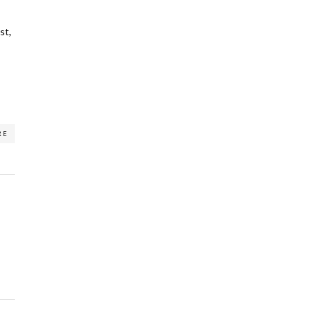
st,
RE