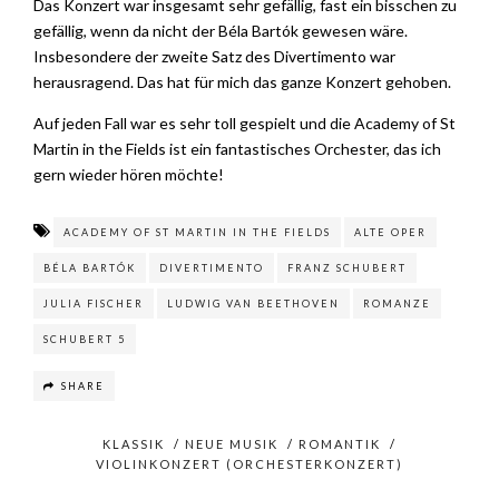
Das Konzert war insgesamt sehr gefällig, fast ein bisschen zu
gefällig, wenn da nicht der Béla Bartók gewesen wäre.
Insbesondere der zweite Satz des Divertimento war
herausragend. Das hat für mich das ganze Konzert gehoben.
Auf jeden Fall war es sehr toll gespielt und die Academy of St
Martin in the Fields ist ein fantastisches Orchester, das ich
gern wieder hören möchte!
ACADEMY OF ST MARTIN IN THE FIELDS
ALTE OPER
BÉLA BARTÓK
DIVERTIMENTO
FRANZ SCHUBERT
JULIA FISCHER
LUDWIG VAN BEETHOVEN
ROMANZE
SCHUBERT 5
SHARE
KLASSIK
/
NEUE MUSIK
/
ROMANTIK
/
VIOLINKONZERT (ORCHESTERKONZERT)