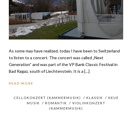
As some may have realized, today I have been to Switzerland
to listen to a concert. The concert was called „Next
Generation“ and was part of the VP Bank Classic Festival in
Bad Ragaz, south of Liechtenstein. It is a […]
READ MORE
CELLOKONZERT (KAMMERMUSIK)
/
KLASSIK
/
NEUE
MUSIK
/
ROMANTIK
/
VIOLINKONZERT
(KAMMERMUSIK)