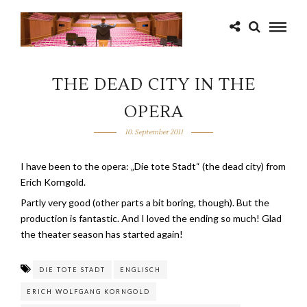
THE DEAD CITY IN THE
OPERA
10. September 2011
I have been to the opera: „Die tote Stadt“ (the dead city) from
Erich Korngold.
Partly very good (other parts a bit boring, though). But the
production is fantastic. And I loved the ending so much! Glad
the theater season has started again!
DIE TOTE STADT
ENGLISCH
ERICH WOLFGANG KORNGOLD