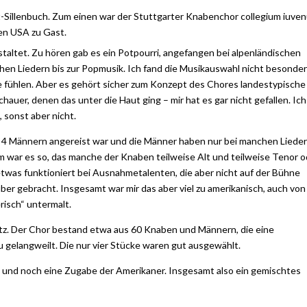
art-Sillenbuch. Zum einen war der Stuttgarter Knabenchor collegium iuve
en USA zu Gast.
altet. Zu hören gab es ein Potpourri, angefangen bei alpenländischen
chen Liedern bis zur Popmusik. Ich fand die Musikauswahl nicht besonde
e fühlen. Aber es gehört sicher zum Konzept des Chores landestypische
uer, denen das unter die Haut ging – mir hat es gar nicht gefallen. Ich
 sonst aber nicht.
d 4 Männern angereist war und die Männer haben nur bei manchen Liede
m war es so, das manche der Knaben teilweise Alt und teilweise Tenor o
twas funktioniert bei Ausnahmetalenten, die aber nicht auf der Bühne
ber gebracht. Insgesamt war mir das aber viel zu amerikanisch, auch von
risch“ untermalt.
atz. Der Chor bestand etwa aus 60 Knaben und Männern, die eine
u gelangweilt. Die nur vier Stücke waren gut ausgewählt.
 und noch eine Zugabe der Amerikaner. Insgesamt also ein gemischtes