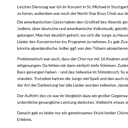
Letzten Dienstag war ich im Konzert in St. Michael in Stuttg
zu hören, außerdem war noch der North Star Boys Choir aus d
Die amerikanischen Gäste haben den Großteil des Abends gest
Jodlern, über deutsche und amerikanische Volksmusik, geistli
gelungen. Man hat deutlich gehört, wo sich die Jungs zu Haus
Lieder des Konzertortes ins Programm zu nehmen. Es gab Zuscha
könnte alpenländische Jodler ggf. von den Tölzern akzeptieren,
Problematisch war auch, dass der Chor nur mit 16 Knaben un
mitgesungen. Da fehlen mir dann einfach tiefe Stimmen. Zude
Bass gesungen haben – und das teilweise im Stimmbruch. So e
standen. Trotzdem hatten die Jungs viel Spaß und den auch rü
der Art der Darbietung her (die Lieder wurden teilweise „tänze
Der Auftritt des cis war im Vergleich dazu ein großer Gegens
ordentliche gesangliche Leistung darboten. Vielleicht etwas z
Danach gab es leider nur ein gemeinsames Stück beider Chöre
Erlebnis.