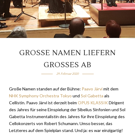
GROSSE NAMEN LIEFERN G
ROSSES AB
29. Februar 2020
Große Namen standen auf der Bühne:
Paavo Järvi
mit dem
NHK Symphony Orchestra Tokyo
und
Sol Gabetta
als
Cellistin. Paavo Järvi ist derzeit beim
OPUS KLASSIK
Dirigent
des Jahres für seine Einspielung der Sibelius Sinfonien und Sol
Gabetta Instrumentalistin des Jahres für ihre Einspielung des
Cellokonzerts von Robert Schumann. Umso besser, das
Letzteres auf dem Spielplan stand. Und ja: es war einzigartig!