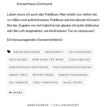
Konzerthaus Dortmund
Loben muss ich auch das Publikum. Man erlebt nur selten ein
so stilles und aufmerksames Publikum wie bei diesem Konzert.
Bei der Zugabe von Sol Gabetta hat glaube ich jeder (inklusive
mir) die Luft angehalten, um bloß keinen Ton zu verpassen!
Ein herausragendes Konzerterlebnis!
ANTON BRUCKNER
BRUCKNER 7
CELLOKONZERT
DOLCISSIMO
HOW SLOW THE WIND
JEAN SIBELIUS
KONZERTHAUS DORTMUND
NHK-SINFONIEORCHESTER
PAAVO JÄRVI
PĒTERIS VASKS
ROBERT SCHUMANN
SOL GABETTA
TORU TAKEMITSU
VALSE TRISTE
SHARE
AVANTGARDE
/
CELLOKONZERT