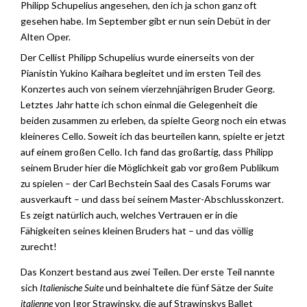
Philipp Schupelius angesehen, den ich ja schon ganz oft
gesehen habe. Im September gibt er nun sein Debüt in der
Alten Oper.
Der Cellist Philipp Schupelius wurde einerseits von der
Pianistin Yukino Kaihara begleitet und im ersten Teil des
Konzertes auch von seinem vierzehnjährigen Bruder Georg.
Letztes Jahr hatte ich schon einmal die Gelegenheit die
beiden zusammen zu erleben, da spielte Georg noch ein etwas
kleineres Cello. Soweit ich das beurteilen kann, spielte er jetzt
auf einem großen Cello. Ich fand das großartig, dass Philipp
seinem Bruder hier die Möglichkeit gab vor großem Publikum
zu spielen – der Carl Bechstein Saal des Casals Forums war
ausverkauft – und dass bei seinem Master-Abschlusskonzert.
Es zeigt natürlich auch, welches Vertrauen er in die
Fähigkeiten seines kleinen Bruders hat – und das völlig
zurecht!
Das Konzert bestand aus zwei Teilen. Der erste Teil nannte
sich
Italienische Suite
und beinhaltete die fünf Sätze der
Suite
italienne
von Igor Strawinsky, die auf Strawinskys Ballet