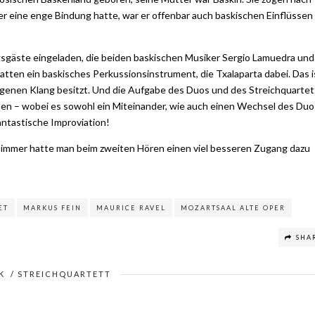
er er eine enge Bindung hatte, war er offenbar auch baskischen Einflüssen
sgäste eingeladen, die beiden baskischen Musiker Sergio Lamuedra und
 hatten ein baskisches Perkussionsinstrument, die Txalaparta dabei. Das i
eigenen Klang besitzt. Und die Aufgabe des Duos und des Streichquartet
len – wobei es sowohl ein Miteinander, wie auch einen Wechsel des Duo
antastische Improviation!
e immer hatte man beim zweiten Hören einen viel besseren Zugang dazu
ET
MARKUS FEIN
MAURICE RAVEL
MOZARTSAAL ALTE OPER
SHA
K
/
STREICHQUARTETT