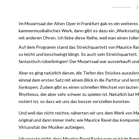
2
Im Mozartsaal der Alten Oper in Frankfurt gab es ein weiteres
kammermusikalisches Werk, dann gibt es dazu ein „Werkstattge
mit anderen Ohren. Ich liebe diese Reihe, weil man einen tol
Auf dem Programm stand das Streichquartett von Maurice Rave
so leicht und beschwingt klingt. So auch sein Streichquartett
fantastisch rüberbringen! Der Mozartsaal war ausverkauft un
Aber es ging natürlich darum, die Tiefen des Stückes auszulo
einmal dem ersten Satz mit einem Blick in die Partitur und lern
Synkopen. Zudem gibt es einen schnellen Wechsel von lauten 
Rhythmus, der aber sehr schwer zu spielen ist. Natürlich bat M
notiert ist, so dass wir uns das besser vorstellen konnten.
Und weil das nicht reichte, näherten wir uns dem Werk von Ma
original und dann immer mehr, wie Maurice Ravel das komponiert
Virtuosität der Musiker aufzeigen.
Ich wusste nicht, dass Maurice Ravel Baske war: er ist im fra