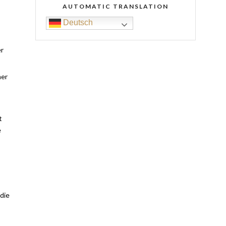
AUTOMATIC TRANSLATION
Deutsch
er
mer
t
e
 die