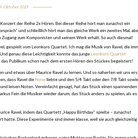
9. Oktober 2025
 Konzert der Reihe 2x Hören. Bei dieser Reihe hört man zunächst ein
spräch“ und schließlich hört man das gleiche Werk ein zweites Mal, ab
len Zugang zum Komponisten und seinem Werk erhält. So auch diesmal!
l, gespielt vom Leonkoro Quartet. Ich mag die Musik von Ravel, die im
. Und genau diese Leichtigkeit konnte das junge
Leonkoro Quartet
d das Publikum schon nach dem ersten Hören des Stückes begeistert!
ten und etwas über Maurice Ravel zu lernen. Und so näherten wir uns ers
ten, dass Ravel die
None
liebte und den 5/4 Takt oder den 7/8 Takt sowi
und leisen Noten. Vereinfacht gesagt, hat das Stück einen spannenden
arkus Fein die Musiker wieder darum, das Stück anders zu spielen, als es
urice Ravel, indem das Quartett „Happy Birthday“ spielte – zunächst
 hätte. Diese Experimente sind immer klasse, weil sie auch gleichzeitig
nzösischen Baskenland geboren, seine Mutter war Baskin. Sie zogen nach