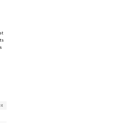
st
ts
s
RE