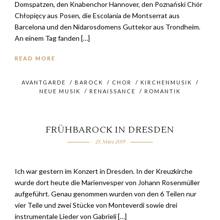
Domspatzen, den Knabenchor Hannover, den Poznański Chór
Chłopięcy aus Posen, die Escolania de Montserrat aus
Barcelona und den Nidarosdomens Guttekor aus Trondheim.
An einem Tag fanden […]
READ MORE
AVANTGARDE
/
BAROCK
/
CHOR
/
KIRCHENMUSIK
/
NEUE MUSIK
/
RENAISSANCE
/
ROMANTIK
FRÜHBAROCK IN DRESDEN
23. März 2019
Ich war gestern im Konzert in Dresden. In der Kreuzkirche
wurde dort heute die Marienvesper von Johann Rosenmüller
aufgeführt. Genau genommen wurden von den 6 Teilen nur
vier Teile und zwei Stücke von Monteverdi sowie drei
instrumentale Lieder von Gabrieli […]