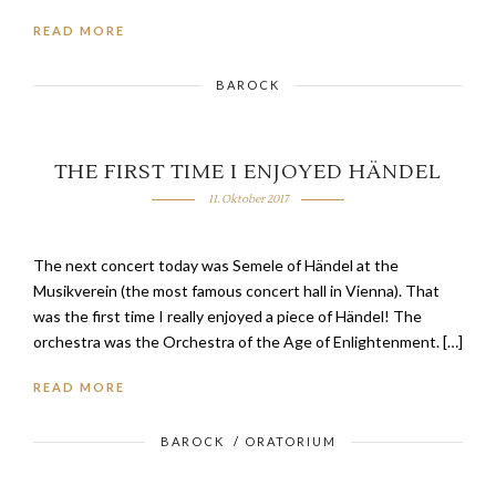
READ MORE
BAROCK
THE FIRST TIME I ENJOYED HÄNDEL
11. Oktober 2017
The next concert today was Semele of Händel at the
Musikverein (the most famous concert hall in Vienna). That
was the first time I really enjoyed a piece of Händel! The
orchestra was the Orchestra of the Age of Enlightenment. […]
READ MORE
BAROCK
/
ORATORIUM