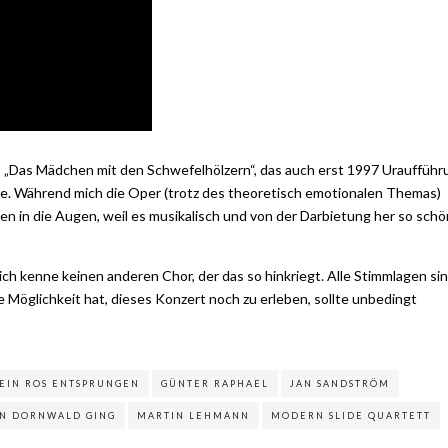
s „Das Mädchen mit den Schwefelhölzern“, das auch erst 1997 Uraufführ
abe. Während mich die Oper (trotz des theoretisch emotionalen Themas)
ränen in die Augen, weil es musikalisch und von der Darbietung her so schö
h kenne keinen anderen Chor, der das so hinkriegt. Alle Stimmlagen si
 Möglichkeit hat, dieses Konzert noch zu erleben, sollte unbedingt
T EIN ROS ENTSPRUNGEN
GÜNTER RAPHAEL
JAN SANDSTRÖM
IN DORNWALD GING
MARTIN LEHMANN
MODERN SLIDE QUARTETT