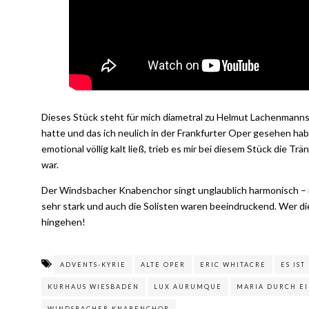
Dieses Stück steht für mich diametral zu Helmut Lachenmann
hatte und das ich neulich in der Frankfurter Oper gesehen h
emotional völlig kalt ließ, trieb es mir bei diesem Stück die T
war.
Der Windsbacher Knabenchor singt unglaublich harmonisch – ic
sehr stark und auch die Solisten waren beeindruckend. Wer die
hingehen!
ADVENTS-KYRIE
ALTE OPER
ERIC WHITACRE
ES IS
KURHAUS WIESBADEN
LUX AURUMQUE
MARIA DURCH E
WINDSBACHER KNABENCHOR