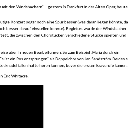
it den Windsbachern“ – gestern in Frankfurt in der Alten Oper, heute 
utige Konzert sogar noch eine Spur besser (was daran liegen könnte, d
noch besser darauf einstellen konnte). Begleitet wurde der Windsbacher
ett, die zwischen den Chorstücken verschiedene Stücke spielten und
weise aber in neuen Bearbeitungen. So zum Beispiel „Maria durch ein
Es ist ein Ros entsprungen“ als Doppelchor von Jan Sandström. Beides 
Stecknadel fallen hätte hören können, bevor die ersten Bravorufe kamen.
n Eric Whitacre.