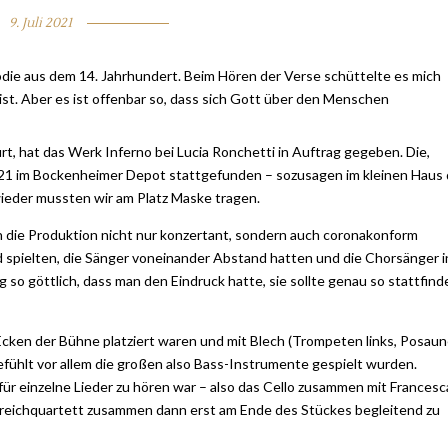
9. Juli 2021
mödie aus dem 14. Jahrhundert. Beim Hören der Verse schüttelte es mich
ist. Aber es ist offenbar so, dass sich Gott über den Menschen
rt, hat das Werk Inferno bei Lucia Ronchetti in Auftrag gegeben. Die,
021 im Bockenheimer Depot stattgefunden – sozusagen im kleinen Haus 
wieder mussten wir am Platz Maske tragen.
die Produktion nicht nur konzertant, sondern auch coronakonform
spielten, die Sänger voneinander Abstand hatten und die Chorsänger i
 so göttlich, dass man den Eindruck hatte, sie sollte genau so stattfind
 Ecken der Bühne platziert waren und mit Blech (Trompeten links, Posau
efühlt vor allem die großen also Bass-Instrumente gespielt wurden.
für einzelne Lieder zu hören war – also das Cello zusammen mit Francesc
Streichquartett zusammen dann erst am Ende des Stückes begleitend zu