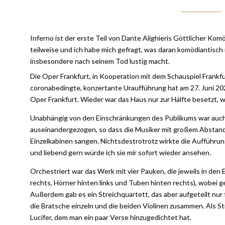
Inferno ist der erste Teil von Dante Alighieris Göttlicher Ko
teilweise und ich habe mich gefragt, was daran komödiantisch 
insbesondere nach seinem Tod lustig macht.
Die Oper Frankfurt, in Kooperation mit dem Schauspiel Frankfu
coronabedingte, konzertante Uraufführung hat am 27. Juni 2
Oper Frankfurt. Wieder war das Haus nur zur Hälfte besetzt, 
Unabhängig von den Einschränkungen des Publikums war auch 
auseinandergezogen, so dass die Musiker mit großem Abstand 
Einzelkabinen sangen. Nichtsdestrotrotz wirkte die Aufführung
und liebend gern würde ich sie mir sofort wieder ansehen.
Orchestriert war das Werk mit vier Pauken, die jeweils in den
rechts, Hörner hinten links und Tuben hinten rechts), wobei g
Außerdem gab es ein Streichquartett, das aber aufgeteilt nur 
die Bratsche einzeln und die beiden Violinen zusammen. Als 
Lucifer, dem man ein paar Verse hinzugedichtet hat.