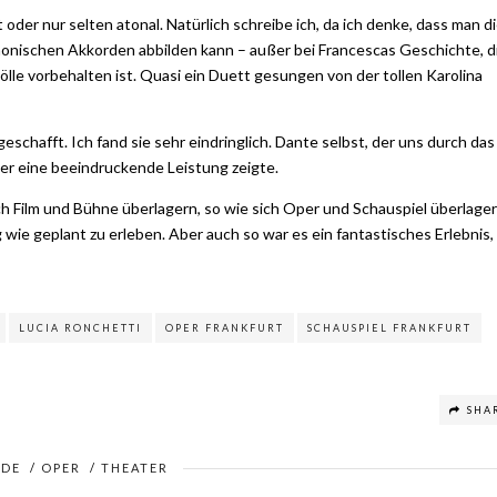
oder nur selten atonal. Natürlich schreibe ich, da ich denke, dass man d
monischen Akkorden abbilden kann – außer bei Francescas Geschichte, d
Hölle vorbehalten ist. Quasi ein Duett gesungen von der tollen Karolina
schafft. Ich fand sie sehr eindringlich. Dante selbst, der uns durch das
er eine beeindruckende Leistung zeigte.
ch Film und Bühne überlagern, so wie sich Oper und Schauspiel überlager
 wie geplant zu erleben. Aber auch so war es ein fantastisches Erlebnis,
LUCIA RONCHETTI
OPER FRANKFURT
SCHAUSPIEL FRANKFURT
SHA
RDE
/
OPER
/
THEATER