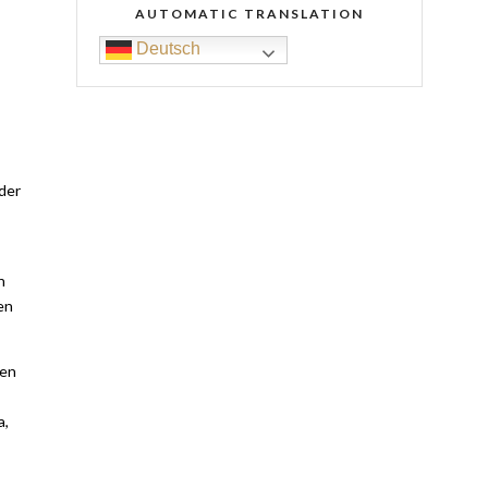
AUTOMATIC TRANSLATION
Deutsch
der
n
en
nen
a,