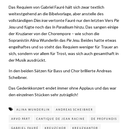
Das Requiem von Gabriel Fauré hält sich zwar textlich
weitestgehend an die Bibelvorlage, aber anstelle des
vollständigen
Dies irae
vertonte Fauré nur den letzten Vers
Pie
Jesu
und fügte noch das
In Paradisum
hinzu. Das sangen einige
der Kruzianer von der Chorempore – wie schon die
Sopranistin Alina Wunderlin das
Pie Jesu
. Beides hatte etwas
engelhaftes und so steht das Requiem weniger für Trauer an
sich, sondern vor allem für Trost, was sich auch gesamthaft in
der Musik ausdrückt.
In den beiden Sätzen für Bass und Chor brillierte Andreas
Scheibner.
Das Gedenkkonzert endet immer ohne Applaus und das war
den einzelnen Stücken sehr zuträglich!
ALINA WUNDERLIN
ANDREAS SCHEIBNER
ARVO PÄRT
CANTIQUE DE JEAN RACINE
DE PROFUNDIS
GABRIEL FAURÉ
KREUZCHOR
KREUZKANTOR