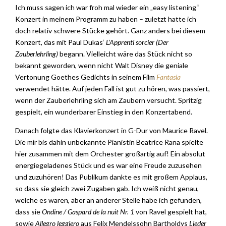
Ich muss sagen ich war froh mal wieder ein „easy listening“
Konzert in meinem Programm zu haben – zuletzt hatte ich
doch relativ schwere Stücke gehört. Ganz anders bei diesem
Konzert, das mit Paul Dukas‘
L’Apprenti sorcier (Der
Zauberlehrling)
begann. Vielleicht wäre das Stück nicht so
bekannt geworden, wenn nicht Walt Disney die geniale
Vertonung Goethes Gedichts in seinem Film
Fantasia
verwendet hätte. Auf jeden Fall ist gut zu hören, was passiert,
wenn der Zauberlehrling sich am Zaubern versucht. Spritzig
gespielt, ein wunderbarer Einstieg in den Konzertabend.
Danach folgte das Klavierkonzert in G-Dur von Maurice Ravel.
Die mir bis dahin unbekannte Pianistin Beatrice Rana spielte
hier zusammen mit dem Orchester großartig auf! Ein absolut
energiegeladenes Stück und es war eine Freude zuzusehen
und zuzuhören! Das Publikum dankte es mit großem Applaus,
so dass sie gleich zwei Zugaben gab. Ich weiß nicht genau,
welche es waren, aber an anderer Stelle habe ich gefunden,
dass sie
Ondine / Gaspard de la nuit Nr. 1
von Ravel gespielt hat,
sowie
Allegro leggiero
aus Felix Mendelssohn Bartholdys
Lieder