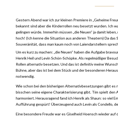
Gestern Abend war ich zur kleinen Premiere in „Geheime Freund
bekannt sind aber die Kinderrollen neu besetzt wurden. Ich 
gelingen würde. Immerhin müssen „die Neuen“ ja damit leben, 
hoch! (Ich kenne die Situation aus anderen Theatern) Da das St
Souveränität, dass man kaum noch von Laiendarstellern spreche
Um es kurz zu machen: „die Neuen“ haben die Aufgabe bravourö
Henrik Heil und Levin Schön-Schöpke. Als regelmäßiger Besuc
Rollen alternativ besetzen. Und das ist definitiv meine Wuns
Bühne, aber das ist bei dem Stück und der besonderen Heraus
notwendig.
Wie schon bei den bisherigen Alternativbesetzungen gibt es 
bisschen seine eigene Charakterisierung gibt. Tim spielt den 
harmoniert. Herausragend fand ich Henrik als Shaun: so viel Em
Aufführung gespürt! Überzeugend auch Levin als Condello, der 
Eine besondere Freude war es Giselheid Hoensch wieder auf d