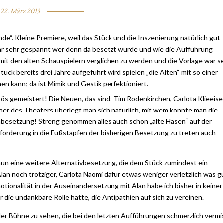
22. März 2013
e“. Kleine Premiere, weil das Stück und die Inszenierung natürlich gut
war sehr gespannt wer denn da besetzt würde und wie die Aufführung
mit den alten Schauspielern verglichen zu werden und die Vorlage war s
ück bereits drei Jahre aufgeführt wird spielen „die Alten“ mit so einer
n kann; da ist Mimik und Gestik perfektioniert.
s gemeistert! Die Neuen, das sind: Tim Rodenkirchen, Carlota Klieeise
her des Theaters überlegt man sich natürlich, mit wem könnte man die
chbesetzung! Streng genommen alles auch schon „alte Hasen“ auf der
forderung in die Fußstapfen der bisherigen Besetzung zu treten auch
nun eine weitere Alternativbesetzung, die dem Stück zumindest ein
Alan noch trotziger, Carlota Naomi dafür etwas weniger verletzlich was g
otionalität in der Auseinandersetzung mit Alan habe ich bisher in keiner
die undankbare Rolle hatte, die Antipathien auf sich zu vereinen.
er Bühne zu sehen, die bei den letzten Aufführungen schmerzlich vermi